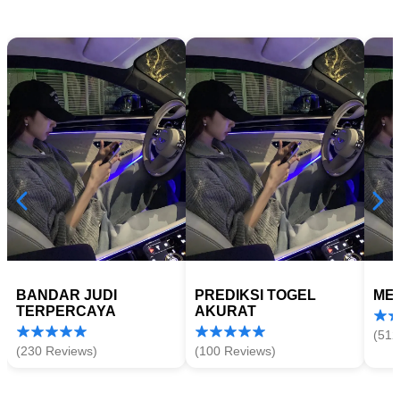
BANDAR JUDI
PREDIKSI TOGEL
MET
TERPERCAYA
AKURAT
(512
(230 Reviews)
(100 Reviews)