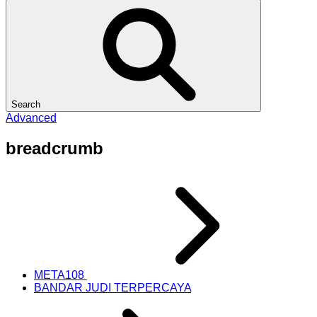
Search
Advanced
breadcrumb
META108
BANDAR JUDI TERPERCAYA