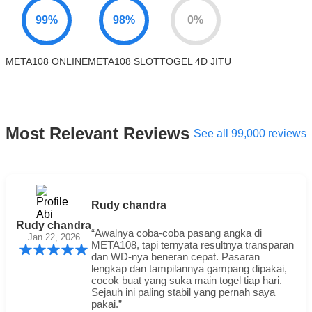
99%
98%
0%
META108 ONLINE
META108 SLOT
TOGEL 4D JITU
Most Relevant Reviews
See all 99,000 reviews
Rudy chandra
Rudy chandra
“Awalnya coba-coba pasang angka di
Jan 22, 2026
META108, tapi ternyata resultnya transparan
dan WD-nya beneran cepat. Pasaran
lengkap dan tampilannya gampang dipakai,
cocok buat yang suka main togel tiap hari.
Sejauh ini paling stabil yang pernah saya
pakai.”