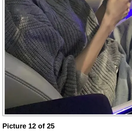
Picture 12 of 25