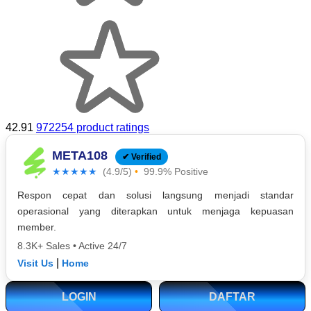
42.91
972254 product ratings
META108
✔ Verified
★★★★★
(4.9/5)
•
99.9% Positive
Respon cepat dan solusi langsung menjadi standar
operasional yang diterapkan untuk menjaga kepuasan
member.
8.3K+ Sales
•
Active 24/7
|
Visit Us
Home
LOGIN
DAFTAR