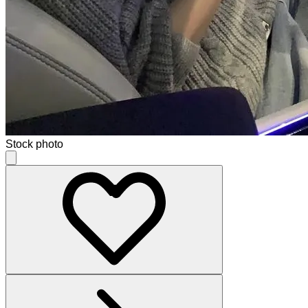
Stock photo