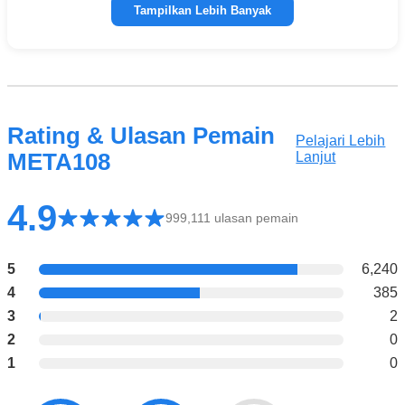
Tampilkan Lebih Banyak
Rating & Ulasan Pemain
Pelajari Lebih
META108
Lanjut
4.9
999,111 ulasan pemain
5
6,240
4
385
3
2
2
0
1
0