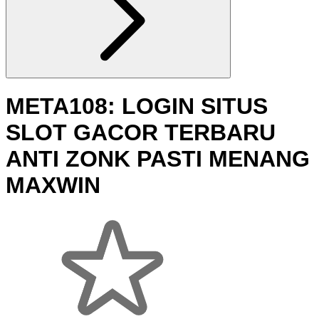
META108: LOGIN SITUS
SLOT GACOR TERBARU
ANTI ZONK PASTI MENANG
MAXWIN